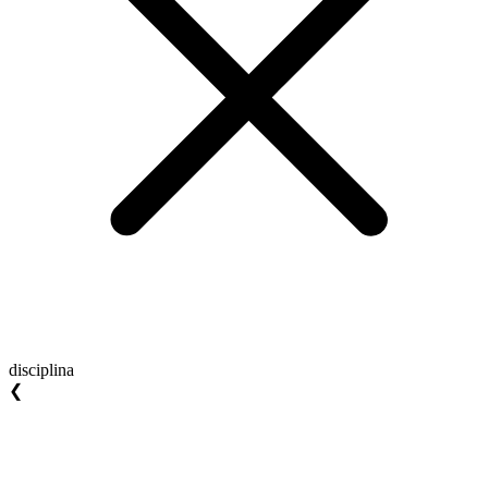
disciplina
❮