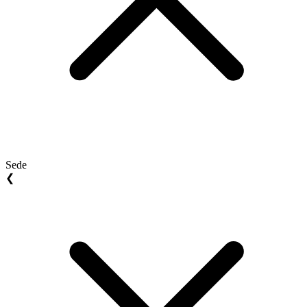
Sede
❮