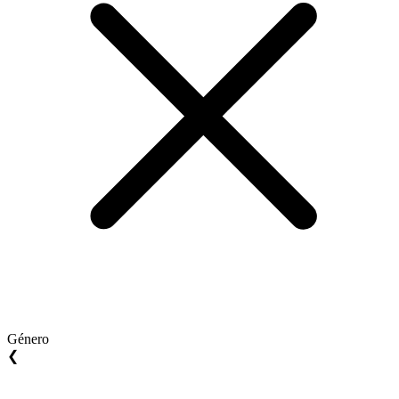
Género
❮