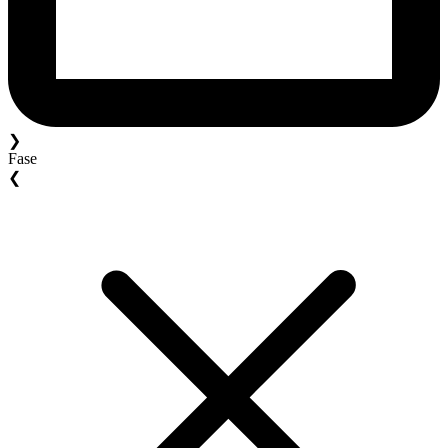
❯
Fase
❮