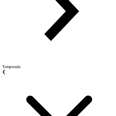
Temporada
❮