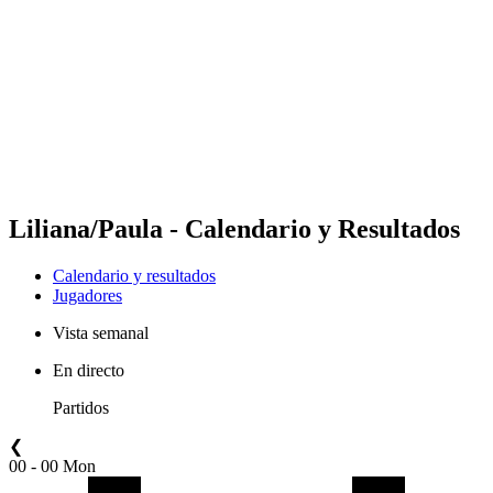
Equipos
Calendario y resultados
Posiciones
Estadísticas
Fotos
Vóley playa en los Juegos Olímpicos
Competición
Noticias
Liliana/Paula - Calendario y Resultados
Calendario y resultados
Jugadores
Vista semanal
En directo
Partidos
❮
00 - 00 Mon