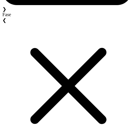
❯
Fase
❮