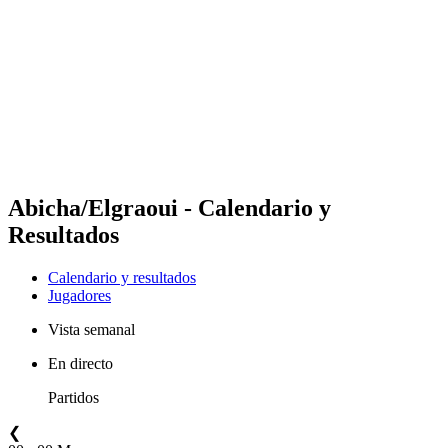
Equipos
Calendario y resultados
Posiciones
Estadísticas
Fotos
Vóley playa en los Juegos Olímpicos
Competición
Noticias
Abicha/Elgraoui - Calendario y
Resultados
Calendario y resultados
Jugadores
Vista semanal
En directo
Partidos
❮