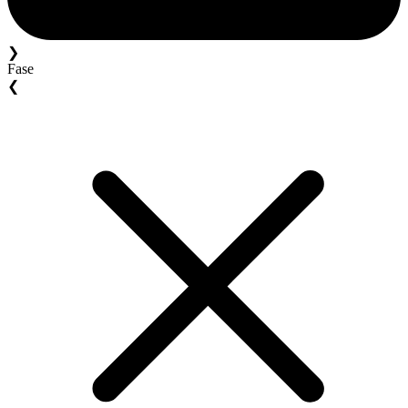
❯
Fase
❮