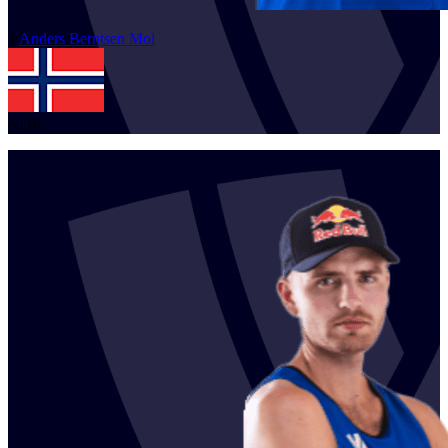
1
Anders Berntsen
Mol
NOR