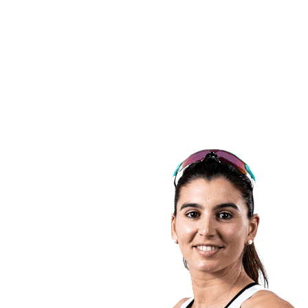
Equipos
Calendario y resultados
Posiciones
Estadísticas
Fotos
Vóley playa en los Juegos Olímpicos
Competición
Noticias