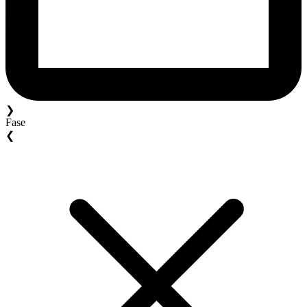
❯
Fase
❮