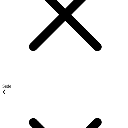
Sede
❮