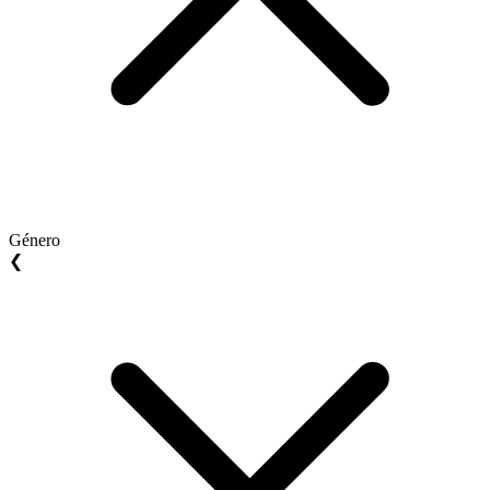
Género
❮