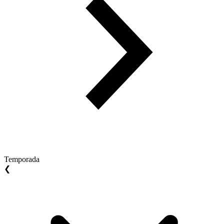
Temporada
❮