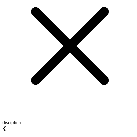
disciplina
❮