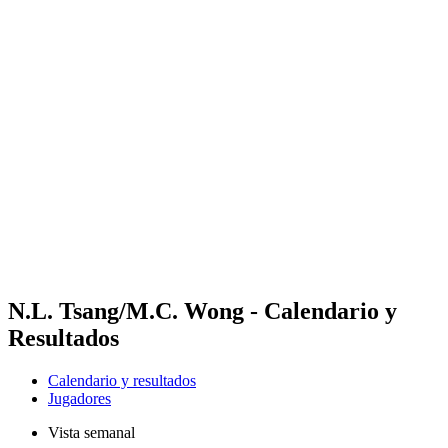
Futures
Futures - Wuhan, CHN - 2026
Futures - Wuhan, CHN - 2026
Volver al inicio del BPT
Dónde ver
Equipos
Calendario y resultados
Posiciones
N.L. Tsang/M.C. Wong - Calendario y
Resultados
Calendario y resultados
Jugadores
Vista semanal