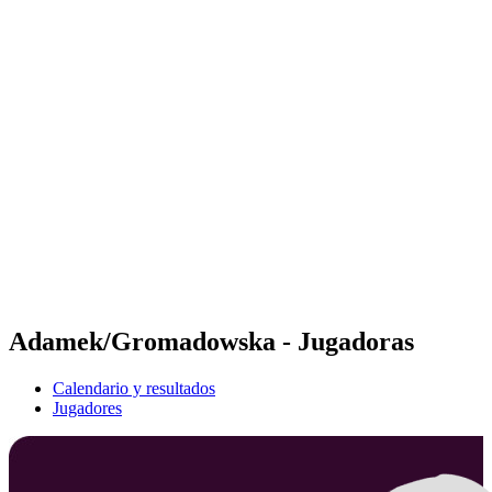
Futures
Futures - Wuhan, CHN - 2026
Futures - Wuhan, CHN - 2026
Volver al inicio del BPT
Dónde ver
Equipos
Calendario y resultados
Posiciones
Adamek/Gromadowska - Jugadoras
Calendario y resultados
Jugadores