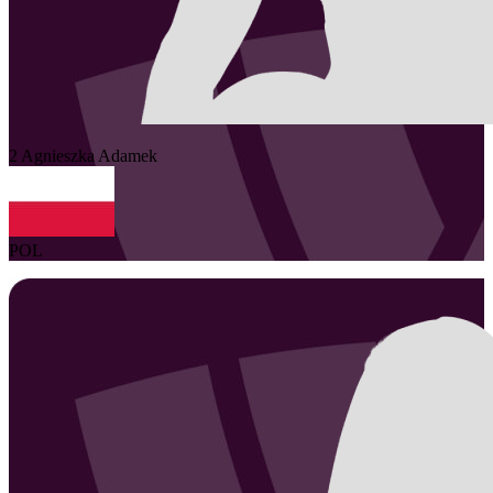
2
Agnieszka
Adamek
POL