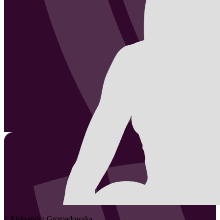
1
Aleksandra
Gromadowska