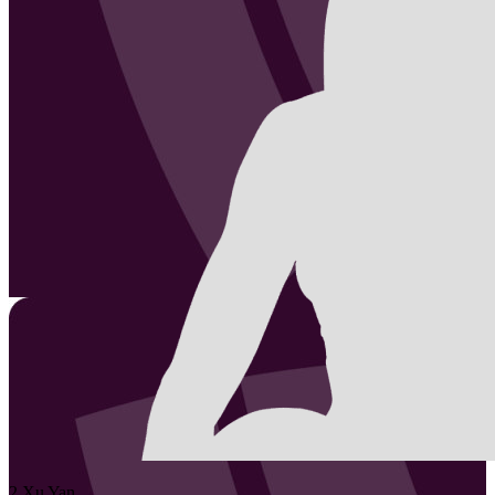
2
Xu
Yan