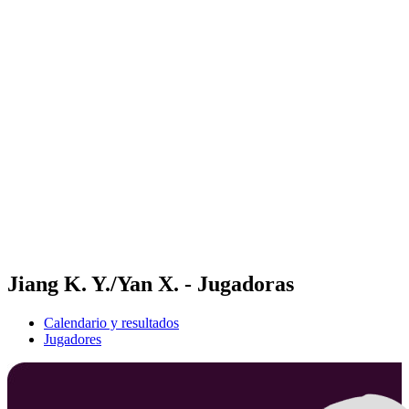
Futures
Futures - Wuhan, CHN - 2026
Futures - Wuhan, CHN - 2026
Volver al inicio del BPT
Dónde ver
Equipos
Calendario y resultados
Posiciones
Jiang K. Y./Yan X. - Jugadoras
Calendario y resultados
Jugadores