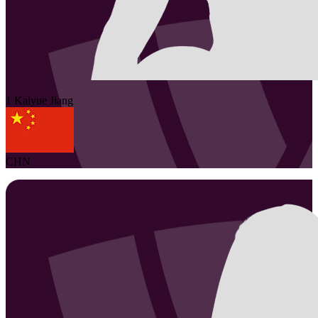
1
Kaiyue
Jiang
CHN