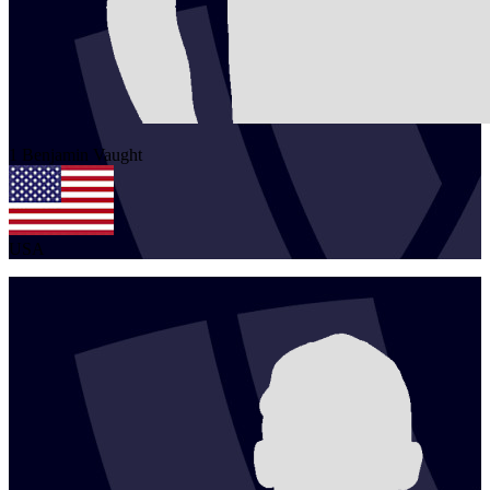
1
Benjamin
Vaught
USA