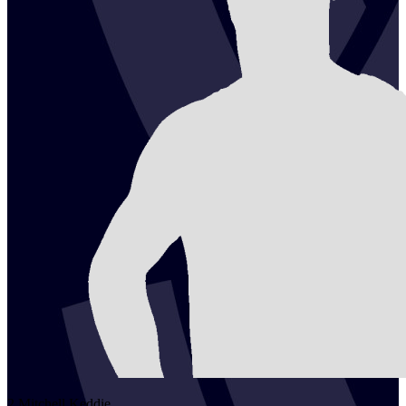
2
Mitchell
Keddie