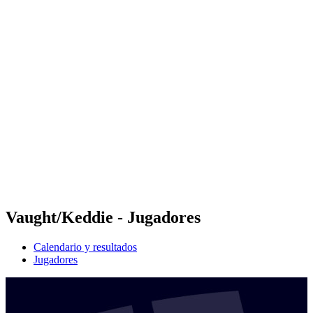
Futures
Futures - Wuhan, CHN - 2026
Futures - Wuhan, CHN - 2026
Volver al inicio del BPT
Dónde ver
Equipos
Calendario y resultados
Posiciones
Vaught/Keddie - Jugadores
Calendario y resultados
Jugadores