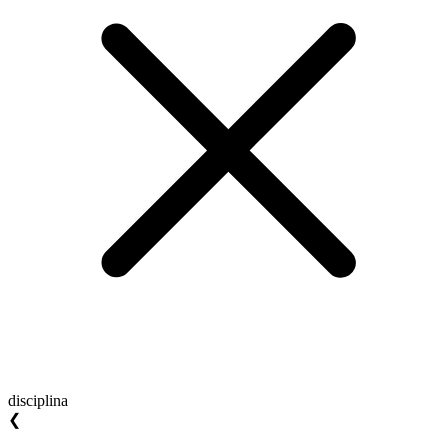
disciplina
❮