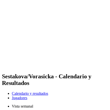
Futures
Futures - Warsaw, POL - 2026
Futures - Warsaw, POL - 2026
Volver al inicio del BPT
Dónde ver
Equipos
Calendario y resultados
Posiciones
Sestakova/Vorasicka - Calendario y
Resultados
Calendario y resultados
Jugadores
Vista semanal