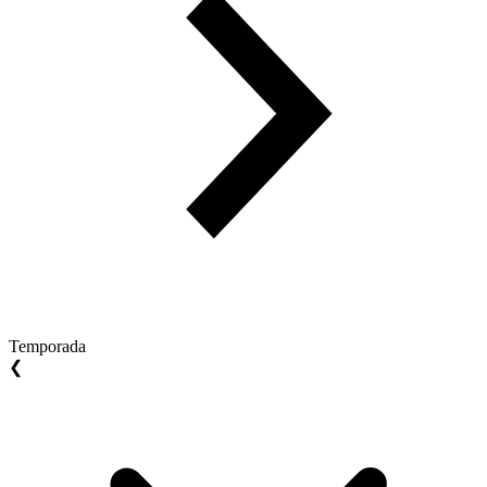
Temporada
❮