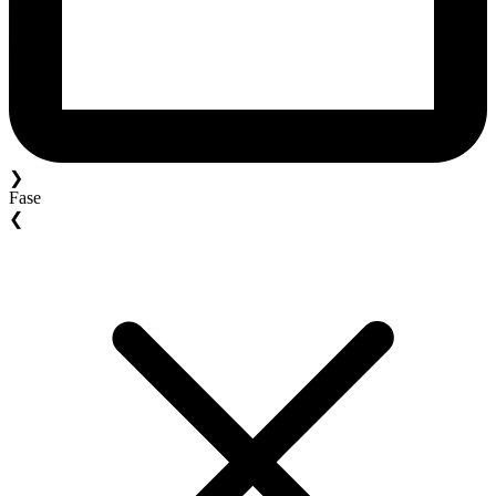
❯
Fase
❮