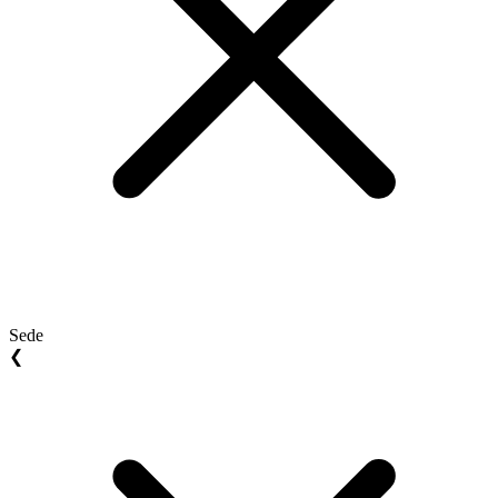
Sede
❮