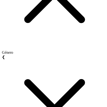
Género
❮