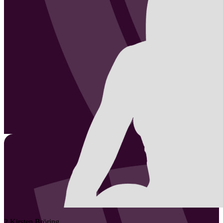
2
Kirsten
Bröring