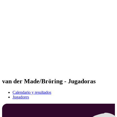
Futures
Futures - Warsaw, POL - 2026
Futures - Warsaw, POL - 2026
Volver al inicio del BPT
Dónde ver
Equipos
Calendario y resultados
Posiciones
van der Made/Bröring - Jugadoras
Calendario y resultados
Jugadores