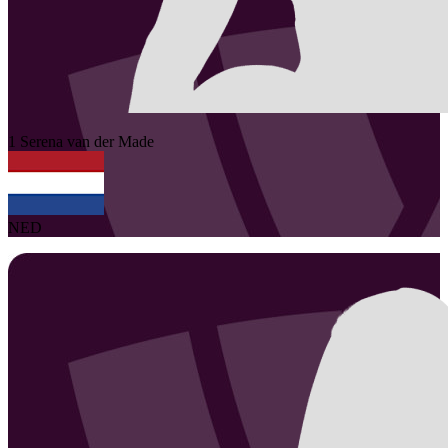
1
Serena
van der Made
NED