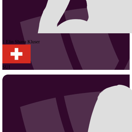
1
Elin Shana
Kluser
SUI