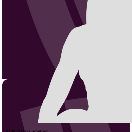
2
Pauline Haas
Sorensen