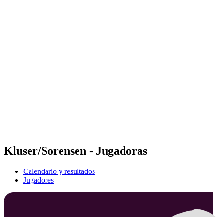
Futures
Futures - Warsaw, POL - 2026
Futures - Warsaw, POL - 2026
Volver al inicio del BPT
Dónde ver
Equipos
Calendario y resultados
Posiciones
Kluser/Sorensen - Jugadoras
Calendario y resultados
Jugadores