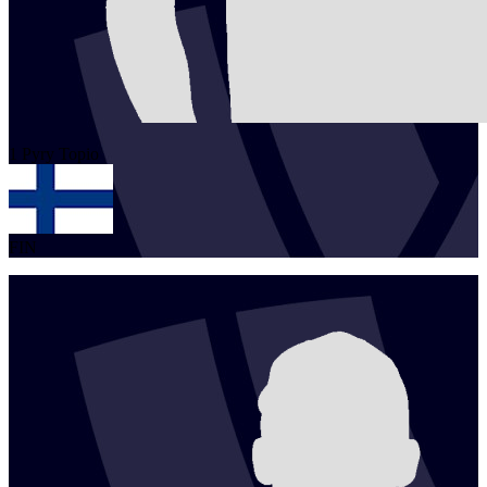
1
Pyry
Topio
FIN