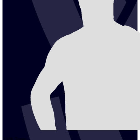
2
Vili
Topio