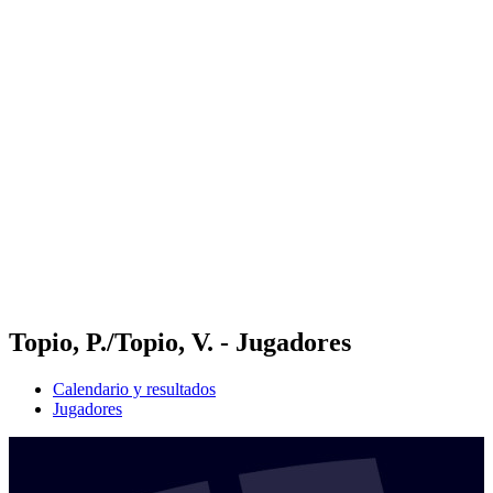
Futures
Futures - Warsaw, POL - 2026
Futures - Warsaw, POL - 2026
Volver al inicio del BPT
Dónde ver
Equipos
Calendario y resultados
Posiciones
Topio, P./Topio, V. - Jugadores
Calendario y resultados
Jugadores