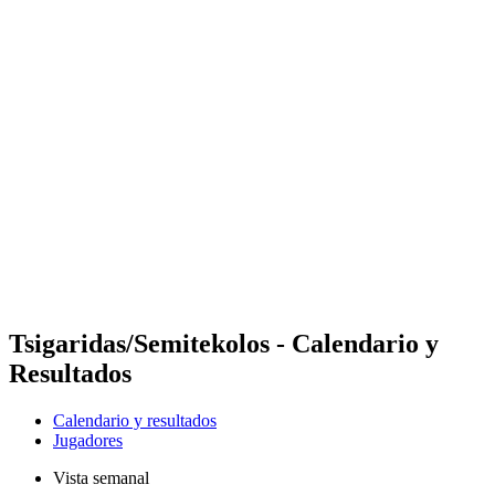
Futures
Futures - Warsaw, POL - 2026
Futures - Warsaw, POL - 2026
Volver al inicio del BPT
Dónde ver
Equipos
Calendario y resultados
Posiciones
Tsigaridas/Semitekolos - Calendario y
Resultados
Calendario y resultados
Jugadores
Vista semanal