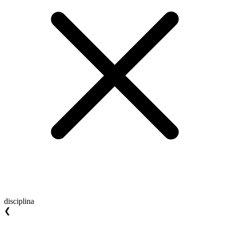
disciplina
❮