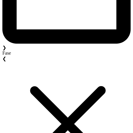
❯
Fase
❮