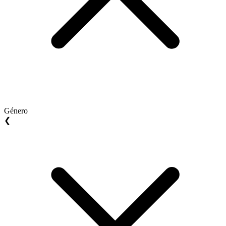
Género
❮