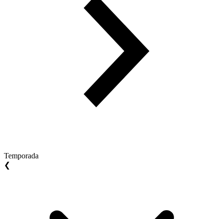
Temporada
❮