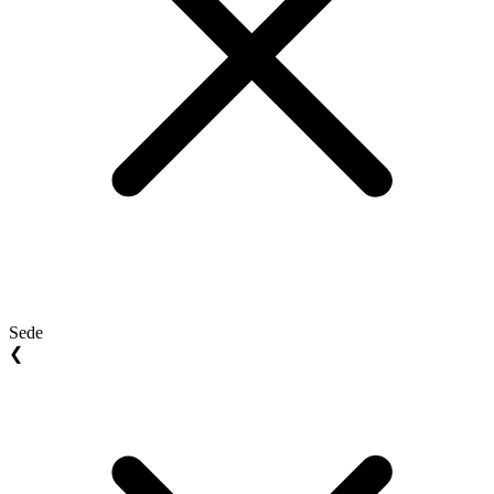
Sede
❮