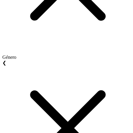
Género
❮