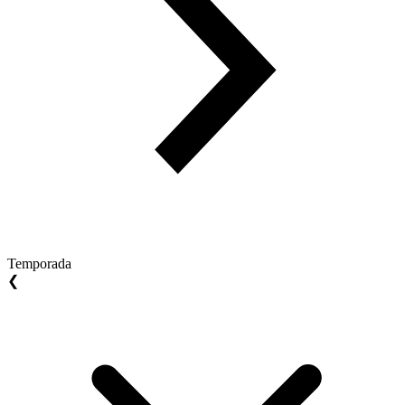
Temporada
❮