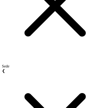
Sede
❮