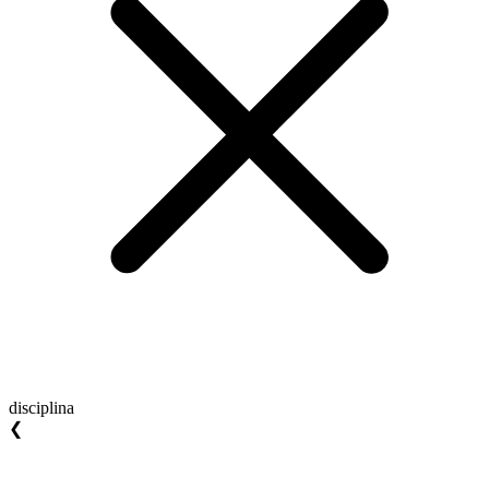
disciplina
❮