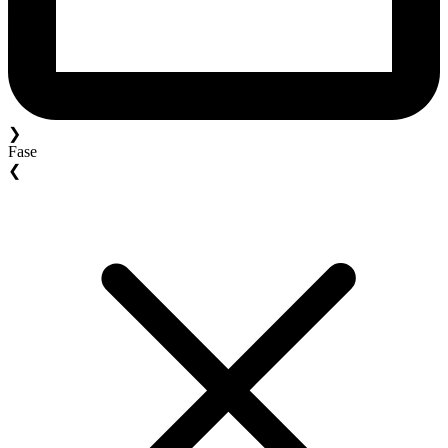
❯
Fase
❮