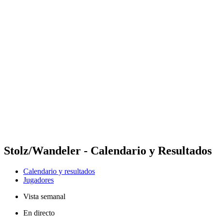
Futures
Futures - Tallinn, EST - 2026
Futures - Tallinn, EST - 2026
Volver al inicio del BPT
Dónde ver
Equipos
Calendario y resultados
Posiciones
Stolz/Wandeler - Calendario y Resultados
Calendario y resultados
Jugadores
Vista semanal
En directo