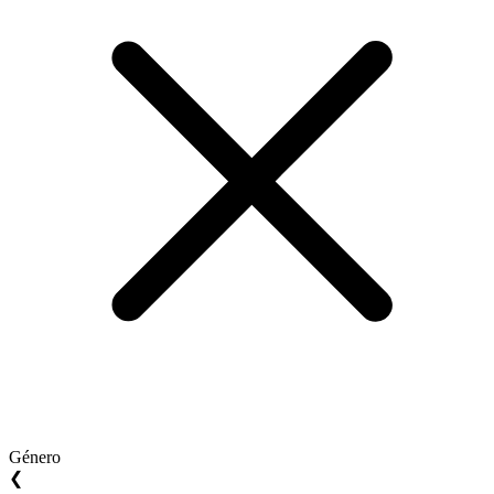
Género
❮