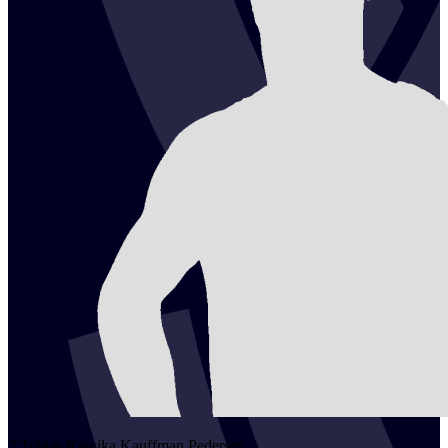
2
Tobias Kawika Kauffman
Pedersen