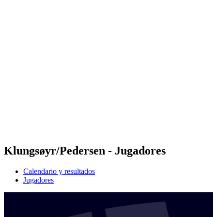
Futures
Futures - Tallinn, EST - 2026
Futures - Tallinn, EST - 2026
Volver al inicio del BPT
Dónde ver
Equipos
Calendario y resultados
Posiciones
Klungsøyr/Pedersen - Jugadores
Calendario y resultados
Jugadores