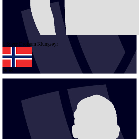
1
Syver Drolsum
Klungsøyr
NOR