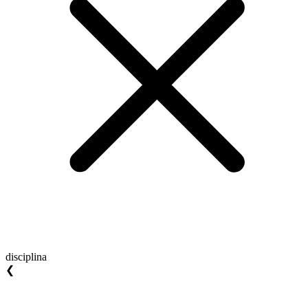
disciplina
❮