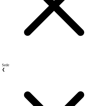
Sede
❮