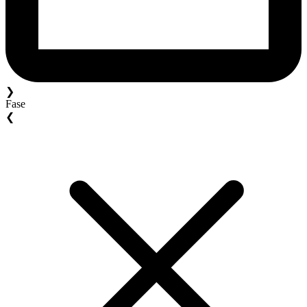
❯
Fase
❮