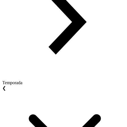
Temporada
❮