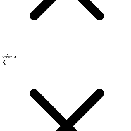
Género
❮