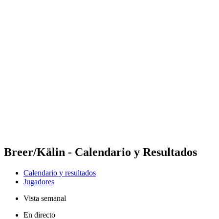
Futures
Futures - Tallinn, EST - 2026
Futures - Tallinn, EST - 2026
Volver al inicio del BPT
Dónde ver
Equipos
Calendario y resultados
Posiciones
Breer/Kälin - Calendario y Resultados
Calendario y resultados
Jugadores
Vista semanal
En directo