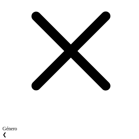
Género
❮