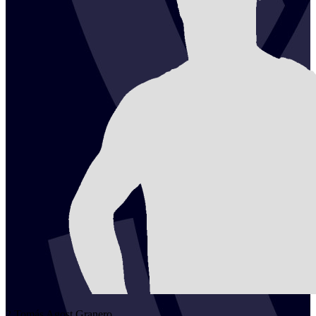
2
Tomás
Agost Granero