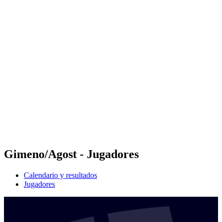
Futures
Futures - Tallinn, EST - 2026
Futures - Tallinn, EST - 2026
Volver al inicio del BPT
Dónde ver
Equipos
Calendario y resultados
Posiciones
Gimeno/Agost - Jugadores
Calendario y resultados
Jugadores