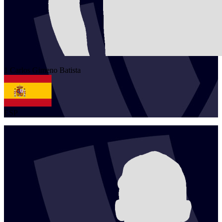
1
Carlos
Gimeno Batista
ESP