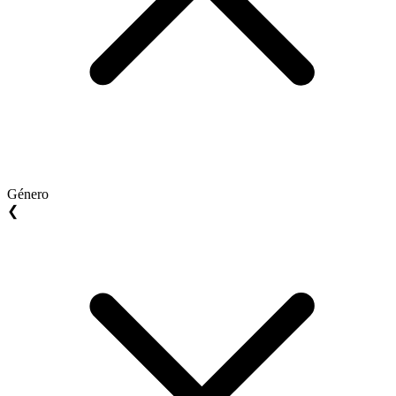
Género
❮