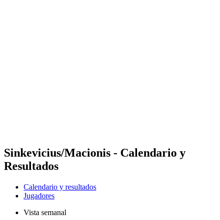
Futures
Futures - Tallinn, EST - 2026
Futures - Tallinn, EST - 2026
Volver al inicio del BPT
Dónde ver
Equipos
Calendario y resultados
Posiciones
Sinkevicius/Macionis - Calendario y
Resultados
Calendario y resultados
Jugadores
Vista semanal