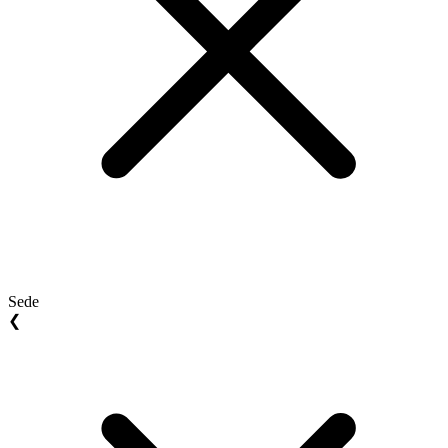
Sede
❮