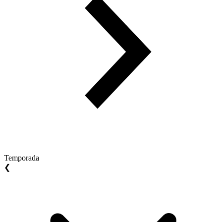
Temporada
❮