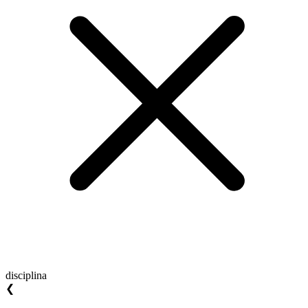
disciplina
❮