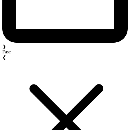
❯
Fase
❮