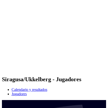
Futures
Futures - Tahiti, PLY - 2026
Futures - Tahiti, PLY - 2026
Volver al inicio del BPT
Dónde ver
Equipos
Calendario y resultados
Posiciones
Competición
Siragusa/Ukkelberg - Jugadores
Calendario y resultados
Jugadores