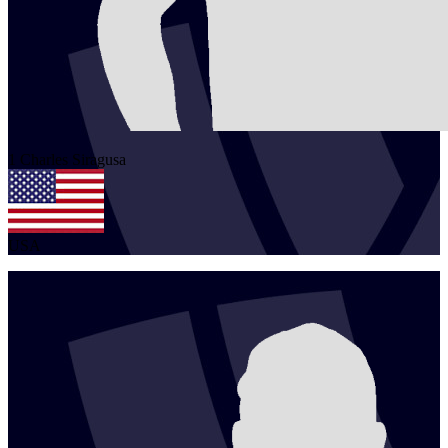
1
Charles
Siragusa
USA