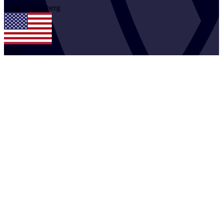
2
Alex
Ukkelberg
USA