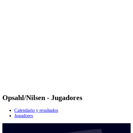
Futures
Futures - Tahiti, PLY - 2026
Futures - Tahiti, PLY - 2026
Volver al inicio del BPT
Dónde ver
Equipos
Calendario y resultados
Posiciones
Competición
Opsahl/Nilsen - Jugadores
Calendario y resultados
Jugadores