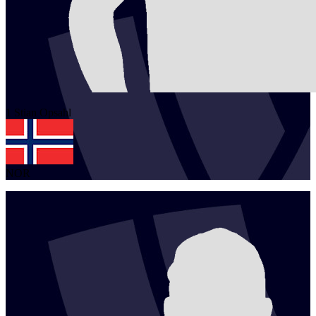
1
Stian
Opsahl
NOR