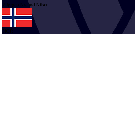
2
Jørgen Nylund
Nilsen
NOR