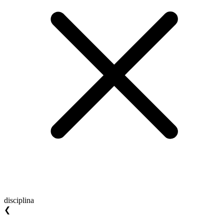
disciplina
❮