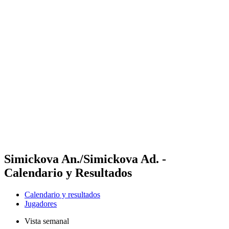
Futures
Futures - Sveti Vlas, BUL - 2026
Futures - Sveti Vlas, BUL - 2026
Volver al inicio del BPT
Dónde ver
Equipos
Calendario y resultados
Posiciones
Simickova An./Simickova Ad. -
Calendario y Resultados
Calendario y resultados
Jugadores
Vista semanal