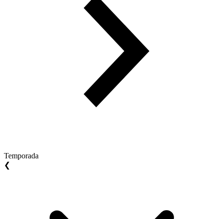
Temporada
❮