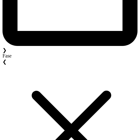
❯
Fase
❮