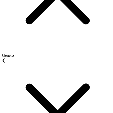
Género
❮