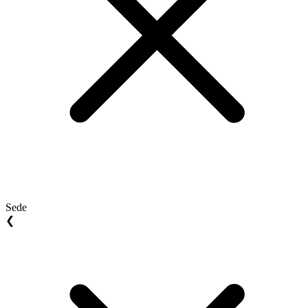
Sede
❮