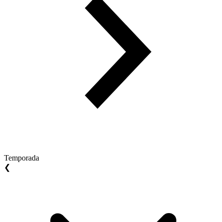
Temporada
❮