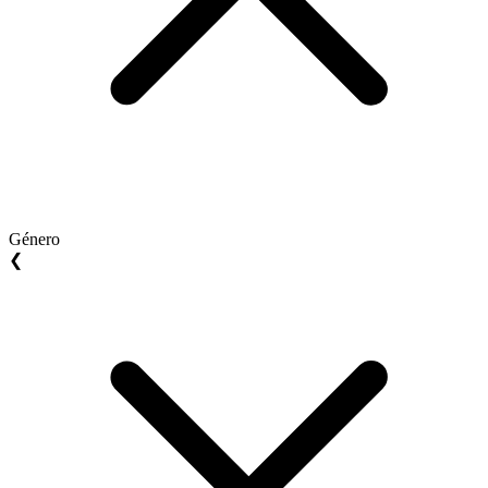
Género
❮