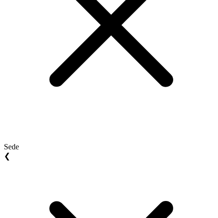
Sede
❮