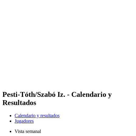
Futures
Futures - Sveti Vlas, BUL - 2026
Futures - Sveti Vlas, BUL - 2026
Volver al inicio del BPT
Dónde ver
Equipos
Calendario y resultados
Posiciones
Pesti-Tóth/Szabó Iz. - Calendario y
Resultados
Calendario y resultados
Jugadores
Vista semanal