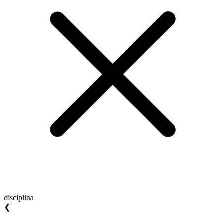
disciplina
❮