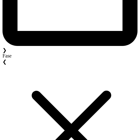
❯
Fase
❮