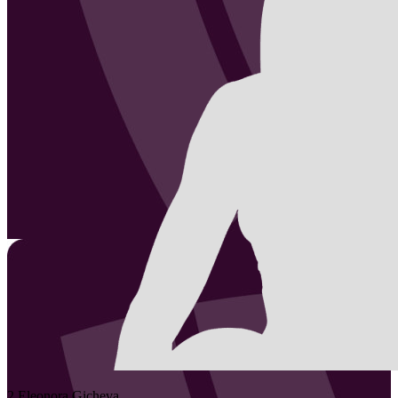
2
Eleonora
Gicheva