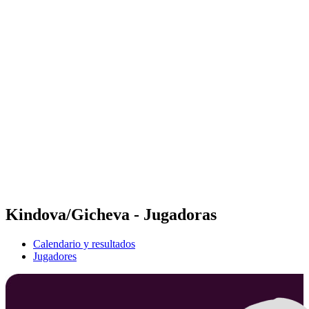
Futures
Futures - Sveti Vlas, BUL - 2026
Futures - Sveti Vlas, BUL - 2026
Volver al inicio del BPT
Dónde ver
Equipos
Calendario y resultados
Posiciones
Kindova/Gicheva - Jugadoras
Calendario y resultados
Jugadores