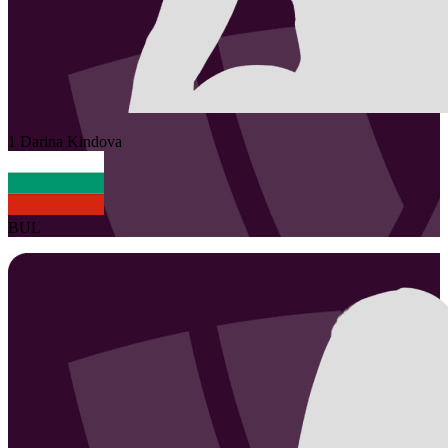
1
Darina
Kindova
BUL