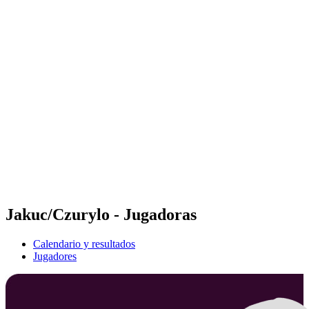
Futures
Futures - Sveti Vlas, BUL - 2026
Futures - Sveti Vlas, BUL - 2026
Volver al inicio del BPT
Dónde ver
Equipos
Calendario y resultados
Posiciones
Jakuc/Czurylo - Jugadoras
Calendario y resultados
Jugadores