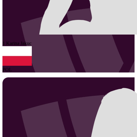
1
Karina
Jakuc
POL