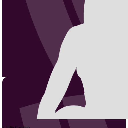
2
Julia
Czurylo