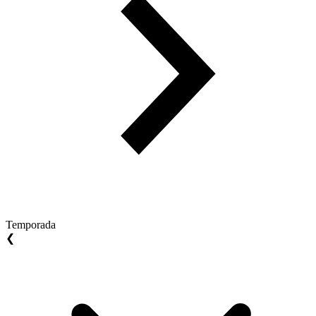
Temporada
❮