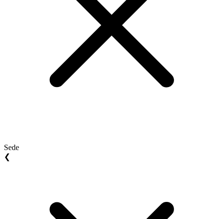
Sede
❮