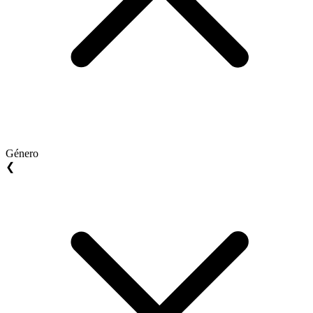
Género
❮