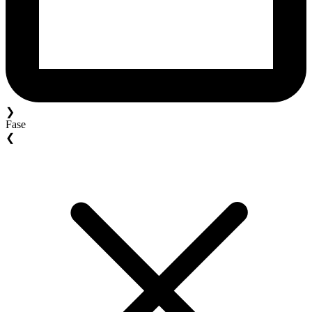
❯
Fase
❮