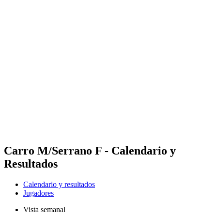
Futures
Futures - Sveti Vlas, BUL - 2026
Futures - Sveti Vlas, BUL - 2026
Volver al inicio del BPT
Dónde ver
Equipos
Calendario y resultados
Posiciones
Carro M/Serrano F - Calendario y
Resultados
Calendario y resultados
Jugadores
Vista semanal