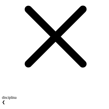
disciplina
❮