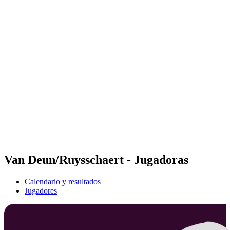
Futures
Futures - Sveti Vlas, BUL - 2026
Futures - Sveti Vlas, BUL - 2026
Volver al inicio del BPT
Dónde ver
Equipos
Calendario y resultados
Posiciones
Van Deun/Ruysschaert - Jugadoras
Calendario y resultados
Jugadores