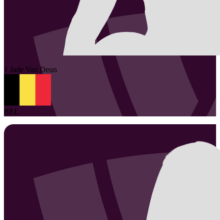
1
Jade
Van Deun
BEL