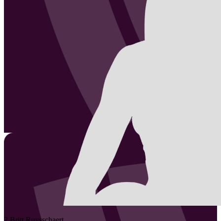
2
Britt
Ruysschaert