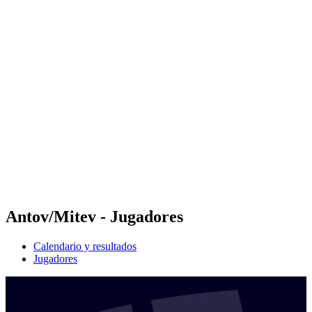
Futures
Futures - Sveti Vlas, BUL - 2026
Futures - Sveti Vlas, BUL - 2026
Volver al inicio del BPT
Dónde ver
Equipos
Calendario y resultados
Posiciones
Antov/Mitev - Jugadores
Calendario y resultados
Jugadores