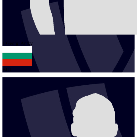
1
Georgi
Antov
BUL