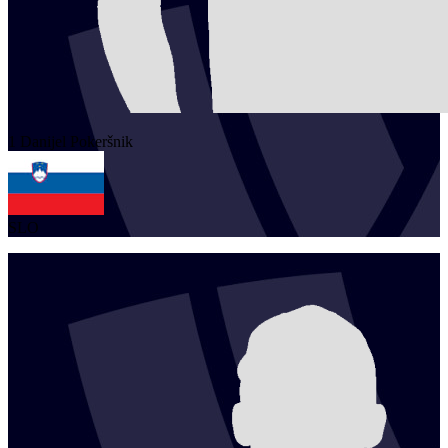
1
Danijel
Pokeršnik
SLO