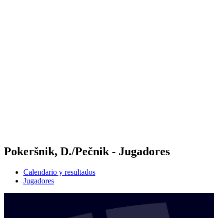
Futures
Futures - Sveti Vlas, BUL - 2026
Futures - Sveti Vlas, BUL - 2026
Volver al inicio del BPT
Dónde ver
Equipos
Calendario y resultados
Posiciones
Pokeršnik, D./Pečnik - Jugadores
Calendario y resultados
Jugadores