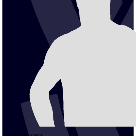
2
Andzej
Savostenok