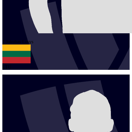
1
Jokubas
Losys
LTU