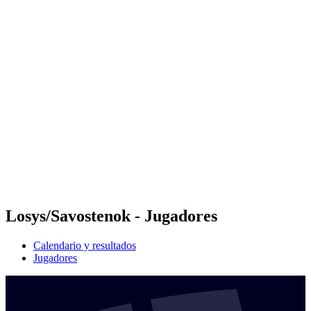
Futures
Futures - Sveti Vlas, BUL - 2026
Futures - Sveti Vlas, BUL - 2026
Volver al inicio del BPT
Dónde ver
Equipos
Calendario y resultados
Posiciones
Losys/Savostenok - Jugadores
Calendario y resultados
Jugadores