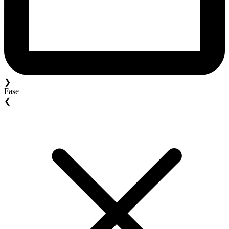
❯
Fase
❮