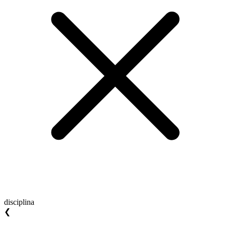
disciplina
❮