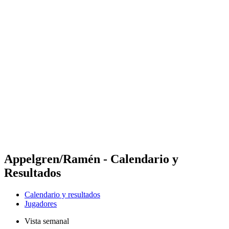
Futures
Futures - Sveti Vlas, BUL - 2026
Futures - Sveti Vlas, BUL - 2026
Volver al inicio del BPT
Dónde ver
Equipos
Calendario y resultados
Posiciones
Appelgren/Ramén - Calendario y
Resultados
Calendario y resultados
Jugadores
Vista semanal