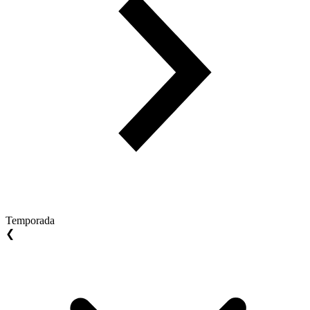
Temporada
❮