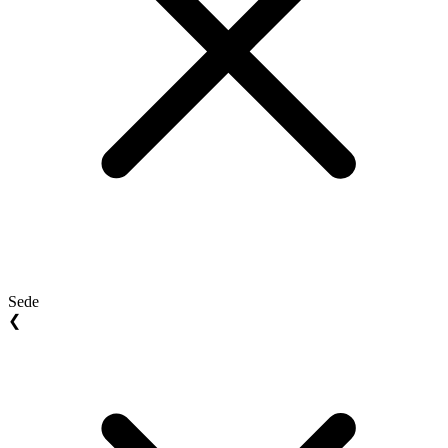
Sede
❮