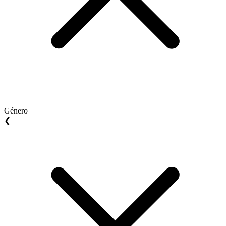
Género
❮