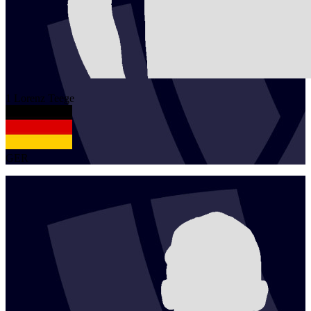
1
Lorenz
Teege
GER