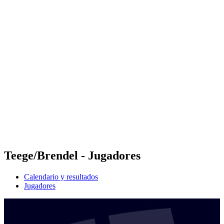
Futures
Futures - Sveti Vlas, BUL - 2026
Futures - Sveti Vlas, BUL - 2026
Volver al inicio del BPT
Dónde ver
Equipos
Calendario y resultados
Posiciones
Teege/Brendel - Jugadores
Calendario y resultados
Jugadores