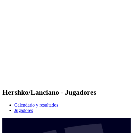
Futures
Futures - Sveti Vlas, BUL - 2026
Futures - Sveti Vlas, BUL - 2026
Volver al inicio del BPT
Dónde ver
Equipos
Calendario y resultados
Posiciones
Hershko/Lanciano - Jugadores
Calendario y resultados
Jugadores