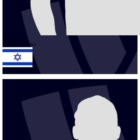
1
Tamir
Hershko
ISR