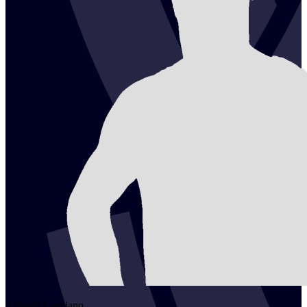
2
David
Lanciano