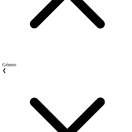
Género
❮