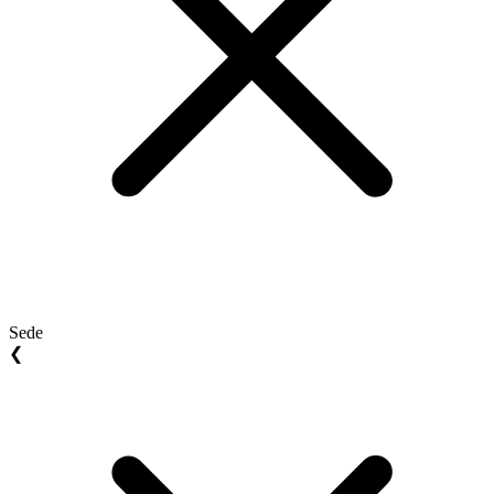
Sede
❮