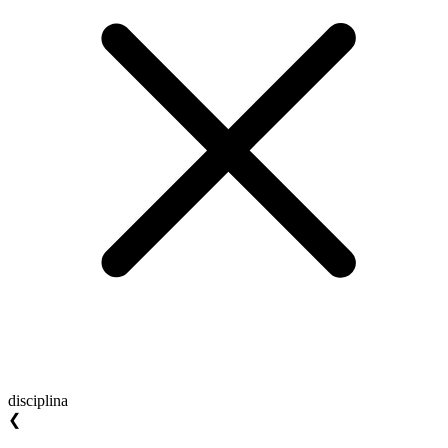
disciplina
❮