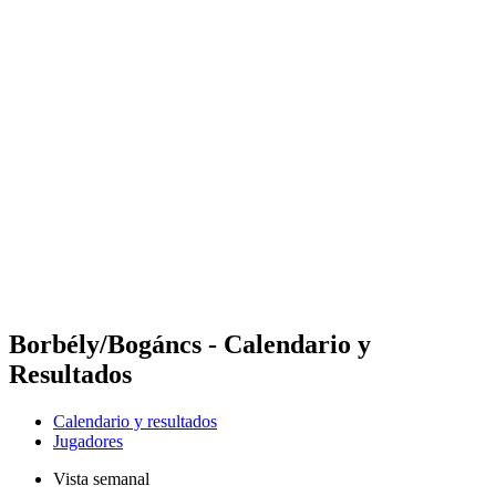
Futures
Futures - Sveti Vlas, BUL - 2026
Futures - Sveti Vlas, BUL - 2026
Volver al inicio del BPT
Dónde ver
Equipos
Calendario y resultados
Posiciones
Borbély/Bogáncs - Calendario y
Resultados
Calendario y resultados
Jugadores
Vista semanal