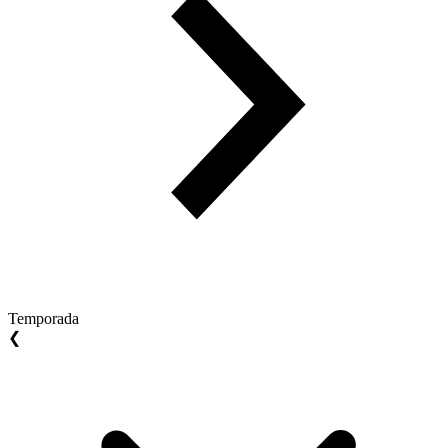
Temporada
❮