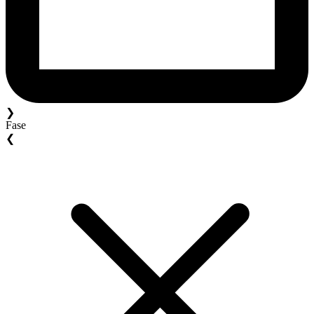
❯
Fase
❮