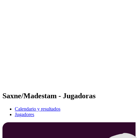
Futures
Futures - Spiez, SUI - 2026
Futures - Spiez, SUI - 2026
Volver al inicio del BPT
Dónde ver
Equipos
Calendario y resultados
Posiciones
Saxne/Madestam - Jugadoras
Calendario y resultados
Jugadores