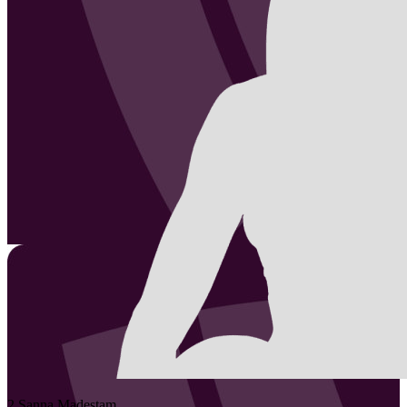
2
Sanna
Madestam