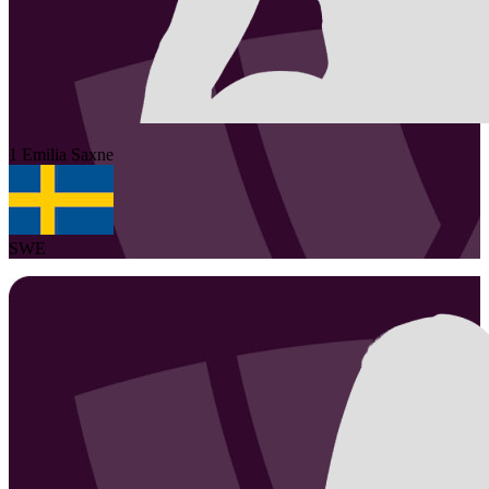
1
Emilia
Saxne
SWE