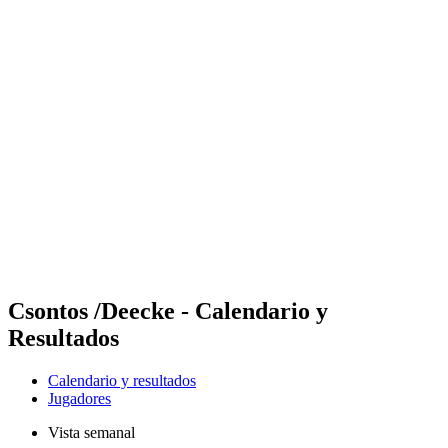
Futures
Futures - Spiez, SUI - 2026
Futures - Spiez, SUI - 2026
Volver al inicio del BPT
Dónde ver
Equipos
Calendario y resultados
Posiciones
Csontos /Deecke - Calendario y
Resultados
Calendario y resultados
Jugadores
Vista semanal