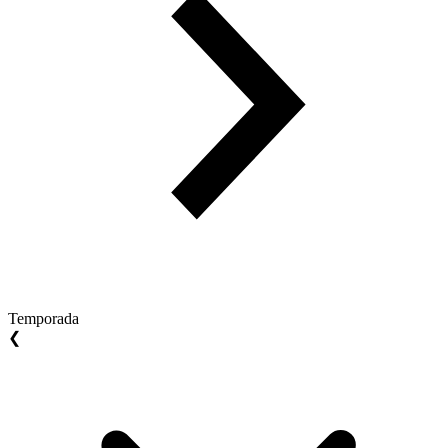
Temporada
❮