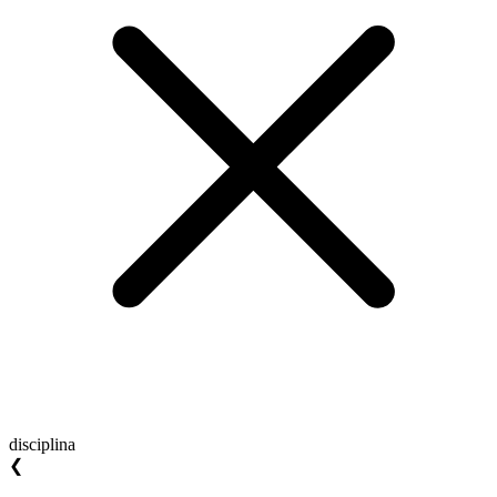
disciplina
❮