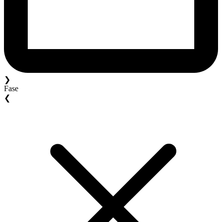
❯
Fase
❮