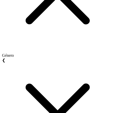
Género
❮