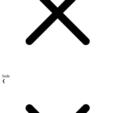
Sede
❮