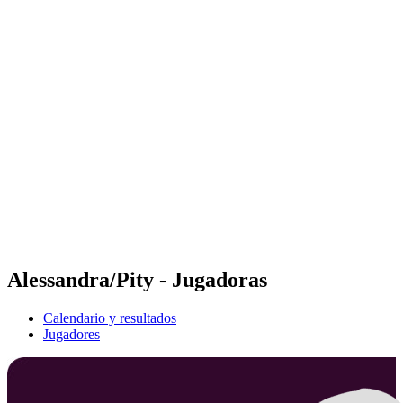
Futures
Futures - Spiez, SUI - 2026
Futures - Spiez, SUI - 2026
Volver al inicio del BPT
Dónde ver
Equipos
Calendario y resultados
Posiciones
Alessandra/Pity - Jugadoras
Calendario y resultados
Jugadores