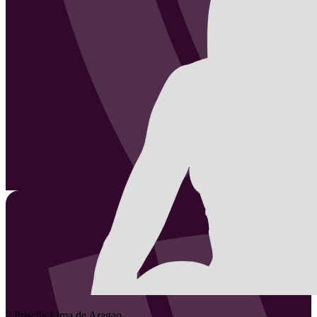
2
Priscila
Lima de Aragao