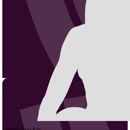
2
Stefánia Flóra
Kun