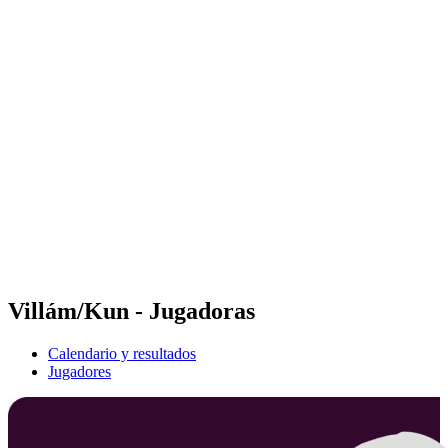
Futures
Futures - Sibiu, ROU - 2026
Futures - Sibiu, ROU - 2026
Volver al inicio del BPT
Dónde ver
Equipos
Calendario y resultados
Posiciones
Villám/Kun - Jugadoras
Calendario y resultados
Jugadores