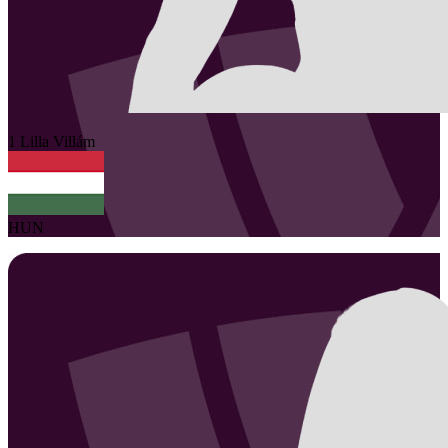
1
Lilla
Villám
HUN