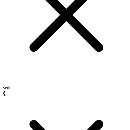
Sede
❮