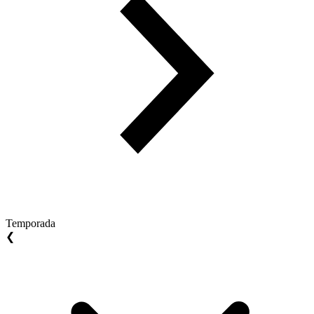
Temporada
❮