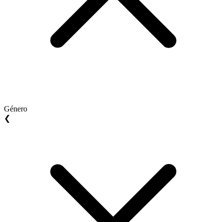
Género
❮