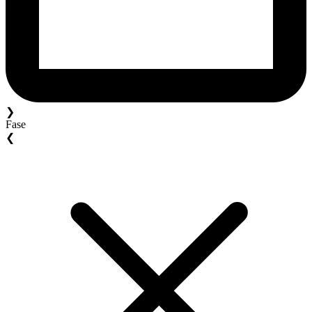
❯
Fase
❮