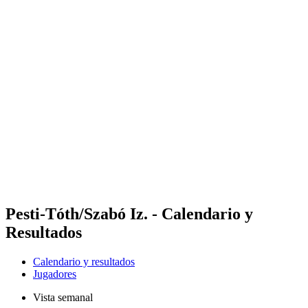
Futures
Futures - Sibiu, ROU - 2026
Futures - Sibiu, ROU - 2026
Volver al inicio del BPT
Dónde ver
Equipos
Calendario y resultados
Posiciones
Pesti-Tóth/Szabó Iz. - Calendario y
Resultados
Calendario y resultados
Jugadores
Vista semanal