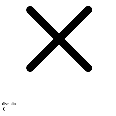
disciplina
❮