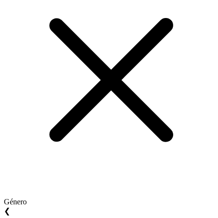
Género
❮