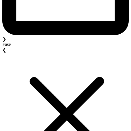
❯
Fase
❮