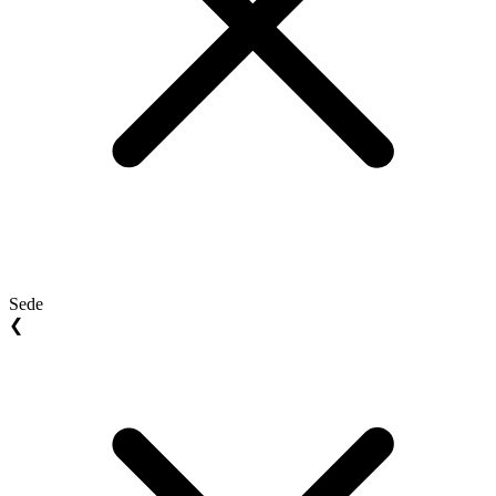
Sede
❮