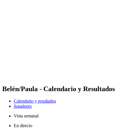
Futures
Futures - Sibiu, ROU - 2026
Futures - Sibiu, ROU - 2026
Volver al inicio del BPT
Dónde ver
Equipos
Calendario y resultados
Posiciones
Belén/Paula - Calendario y Resultados
Calendario y resultados
Jugadores
Vista semanal
En directo