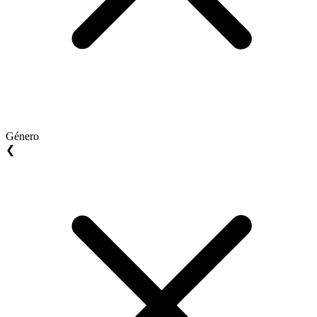
Género
❮