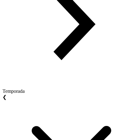
Temporada
❮