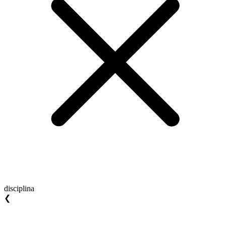
disciplina
❮