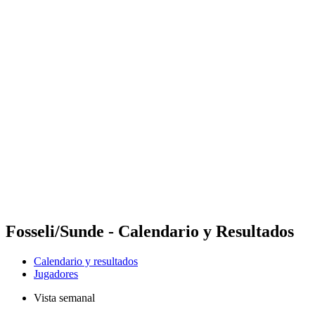
Futures
Futures - Sanya, CHN - 2026
Futures - Sanya, CHN - 2026
Volver al inicio del BPT
Dónde ver
Equipos
Calendario y resultados
Posiciones
Competición
Fosseli/Sunde - Calendario y Resultados
Calendario y resultados
Jugadores
Vista semanal