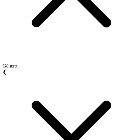
Género
❮