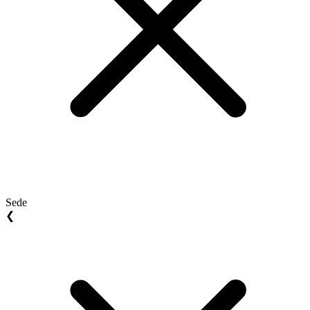
Sede
❮