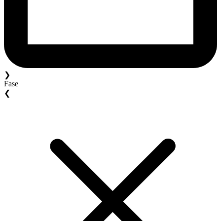
❯
Fase
❮