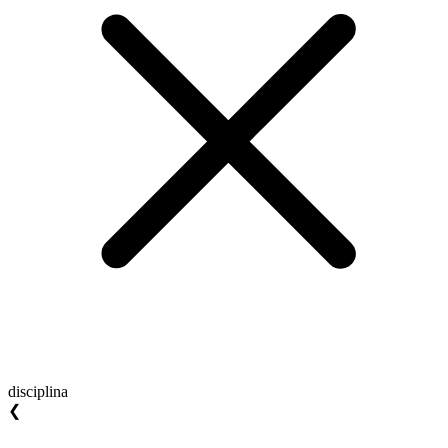
disciplina
❮