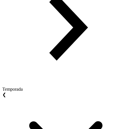
Temporada
❮