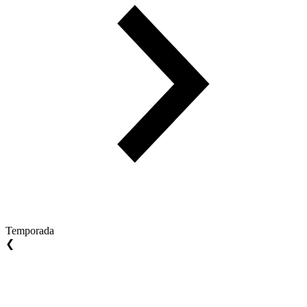
Temporada
❮