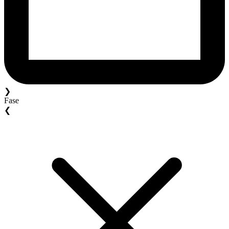
❯
Fase
❮