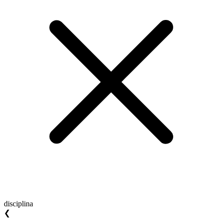
disciplina
❮