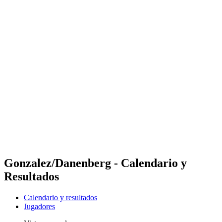
Futures
Futures - Sanya, CHN - 2026
Futures - Sanya, CHN - 2026
Volver al inicio del BPT
Dónde ver
Equipos
Calendario y resultados
Posiciones
Competición
Gonzalez/Danenberg - Calendario y
Resultados
Calendario y resultados
Jugadores