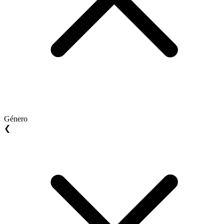
Género
❮