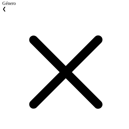
Género
❮