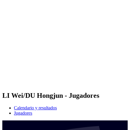
Futures
Futures - Sanya, CHN - 2026
Futures - Sanya, CHN - 2026
Volver al inicio del BPT
Dónde ver
Equipos
Calendario y resultados
Posiciones
Competición
LI Wei/DU Hongjun - Jugadores
Calendario y resultados
Jugadores