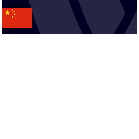
2
Hongjun
Du
CHN