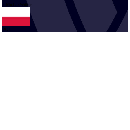
2
Michał
Witkoś
POL