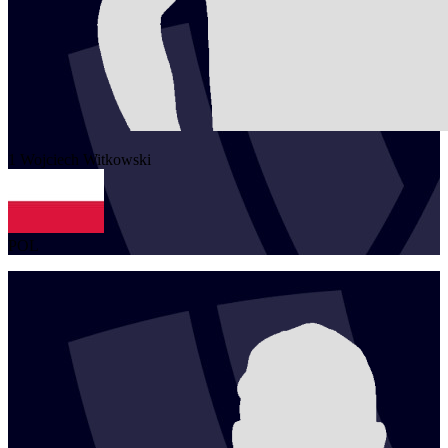
1
Wojciech
Witkowski
POL