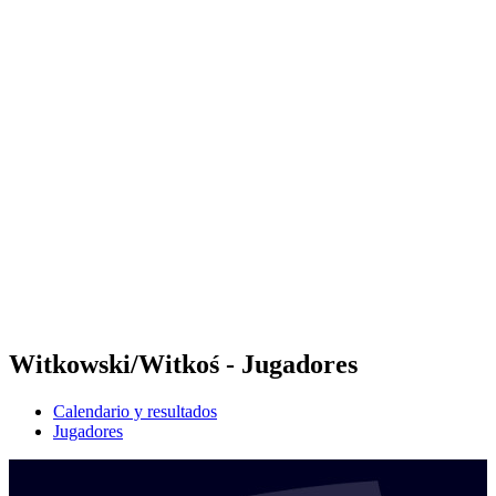
Futures
Futures - Sanya, CHN - 2026
Futures - Sanya, CHN - 2026
Volver al inicio del BPT
Dónde ver
Equipos
Calendario y resultados
Posiciones
Competición
Witkowski/Witkoś - Jugadores
Calendario y resultados
Jugadores