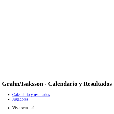
Futures
Futures - Sanya, CHN - 2026
Futures - Sanya, CHN - 2026
Volver al inicio del BPT
Dónde ver
Equipos
Calendario y resultados
Posiciones
Competición
Grahn/Isaksson - Calendario y Resultados
Calendario y resultados
Jugadores
Vista semanal