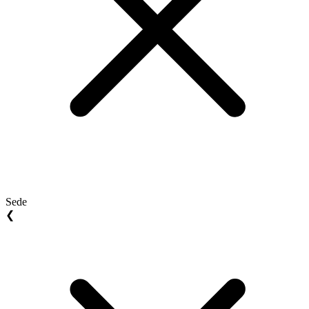
Sede
❮