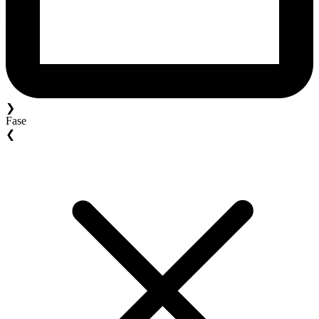
❯
Fase
❮