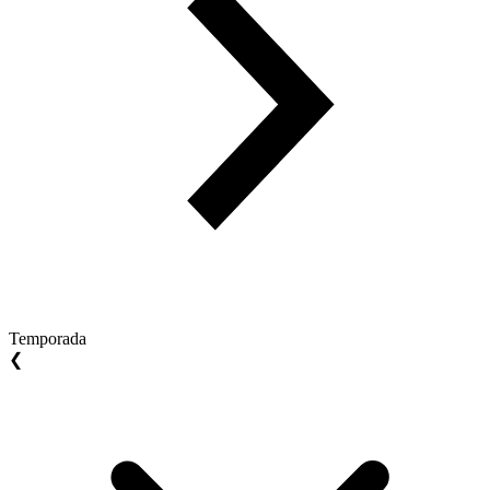
Temporada
❮