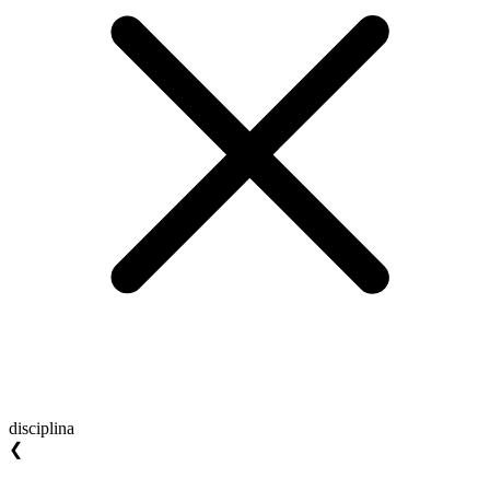
disciplina
❮