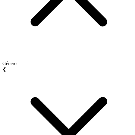
Género
❮