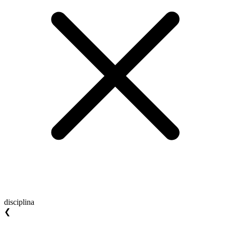
disciplina
❮