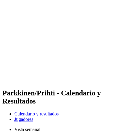
Futures
Futures - Rzeszow, POL - 2026
Futures - Rzeszow, POL - 2026
Volver al inicio del BPT
Dónde ver
Equipos
Calendario y resultados
Posiciones
Parkkinen/Prihti - Calendario y
Resultados
Calendario y resultados
Jugadores
Vista semanal