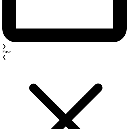
❯
Fase
❮