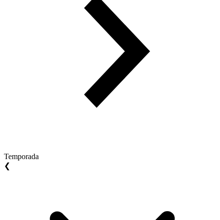
Temporada
❮