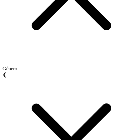
Género
❮