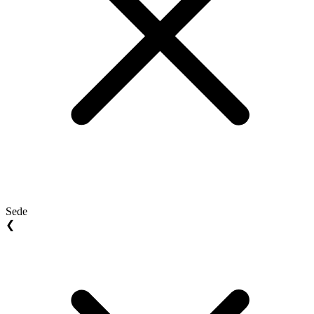
Sede
❮