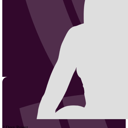
2
Desy
Poiesz