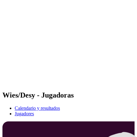
Futures
Futures - Rzeszow, POL - 2026
Futures - Rzeszow, POL - 2026
Volver al inicio del BPT
Dónde ver
Equipos
Calendario y resultados
Posiciones
Wies/Desy - Jugadoras
Calendario y resultados
Jugadores