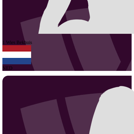
1
Wies
Bekhuis
NED