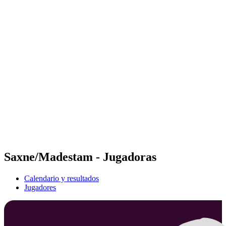
Futures
Futures - Rzeszow, POL - 2026
Futures - Rzeszow, POL - 2026
Volver al inicio del BPT
Dónde ver
Equipos
Calendario y resultados
Posiciones
Saxne/Madestam - Jugadoras
Calendario y resultados
Jugadores