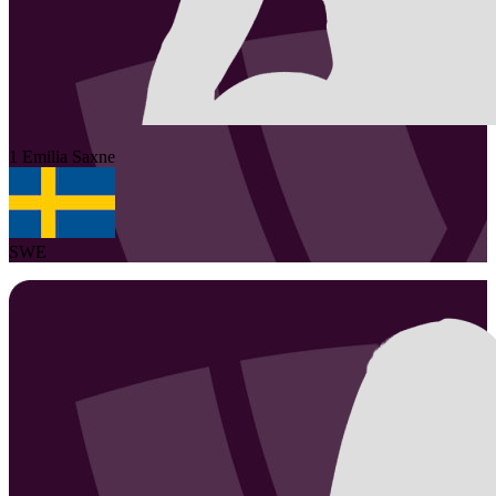
1
Emilia
Saxne
SWE