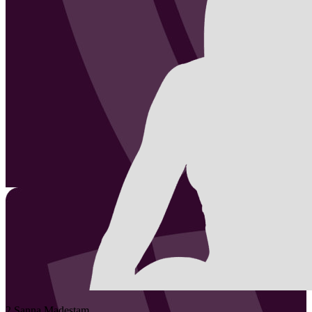
2
Sanna
Madestam