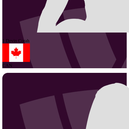
1
Devin
Corah
CAN