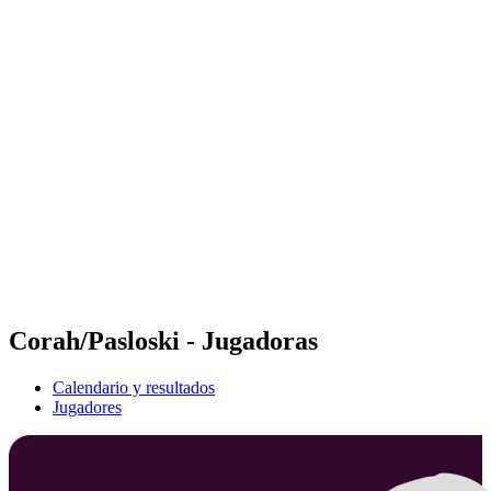
Futures
Futures - Rzeszow, POL - 2026
Futures - Rzeszow, POL - 2026
Volver al inicio del BPT
Dónde ver
Equipos
Calendario y resultados
Posiciones
Corah/Pasloski - Jugadoras
Calendario y resultados
Jugadores