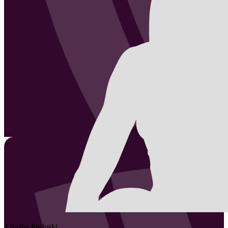
2
Sasha
Pasloski