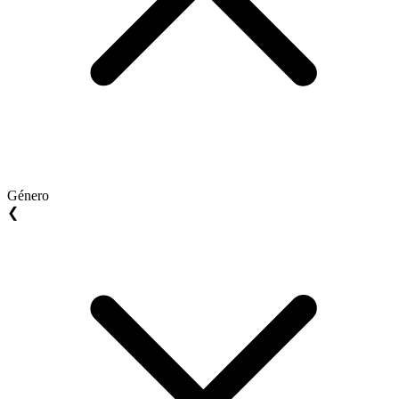
Género
❮