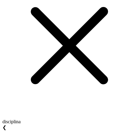
disciplina
❮