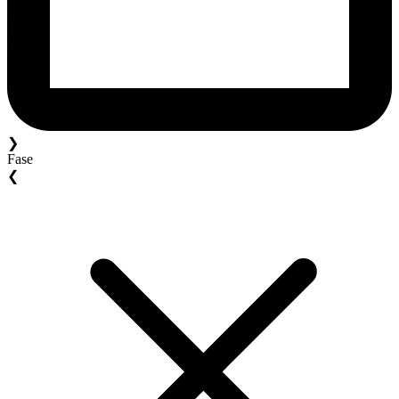
❯
Fase
❮