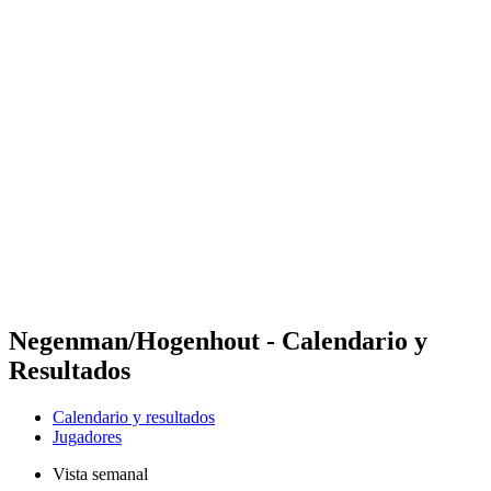
Futures
Futures - Rzeszow, POL - 2026
Futures - Rzeszow, POL - 2026
Volver al inicio del BPT
Dónde ver
Equipos
Calendario y resultados
Posiciones
Negenman/Hogenhout - Calendario y
Resultados
Calendario y resultados
Jugadores
Vista semanal