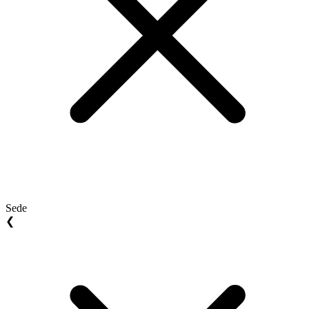
Sede
❮