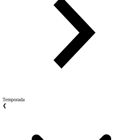
Temporada
❮